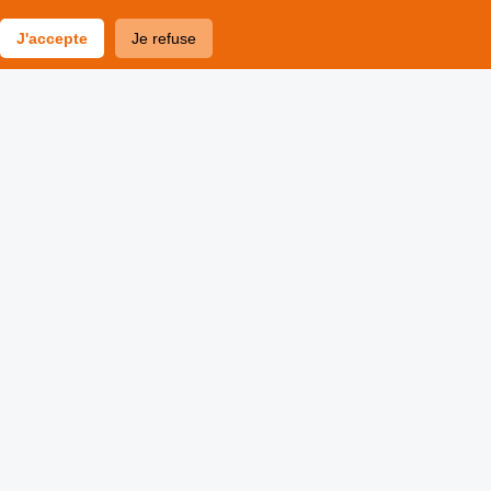
J'accepte
Je refuse
Domaines
01
d’intervention