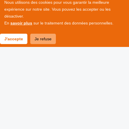
Nous utilisons des cookies pour vous garantir la meilleure
économiques.
expérience sur notre site. Vous pouvez les accepter ou les
désactiver.
En
savoir plus
sur le traitement des données personnelles.
AMÉNAGEMENT
DÉCOUVRIR NOS ENGAGEMENTS
J'accepte
Je refuse
ENVIRONNEMENT